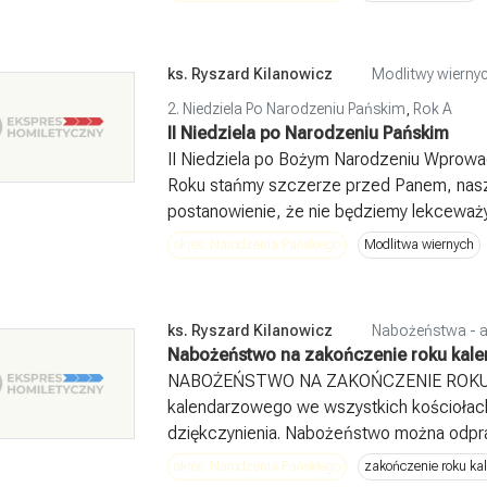
ks. Ryszard Kilanowicz
Modlitwy wiernyc
2. Niedziela Po Narodzeniu Pańskim
,
Rok A
II Niedziela po Narodzeniu Pańskim
II Niedziela po Bożym Narodzeniu Wprowad
Roku stańmy szczerze przed Panem, nasz
postanowienie, że nie będziemy lekceważy
okres: Narodzenia Pańskiego
Modlitwa wiernych
ks. Ryszard Kilanowicz
Nabożeństwa - a
Nabożeństwo na zakończenie roku kal
NABOŻEŃSTWO NA ZAKOŃCZENIE ROKU 
kalendarzowego we wszystkich kościołach
dziękczynienia. Nabożeństwo można odpraw
okres: Narodzenia Pańskiego
zakończenie roku k