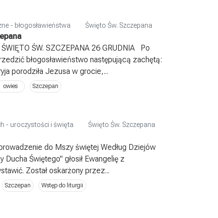
iczne - błogosławieństwa
Święto Św. Szczepana
zepana
ŚWIĘTO ŚW. SZCZEPANA 26 GRUDNIA Po
rzedzić błogosławieństwo następującą zachętą:
a porodziła Jezusa w grocie,...
owies
Szczepan
h - uroczystości i święta
Święto Św. Szczepana
prowadzenie do Mszy świętej Według Dziejów
y Ducha Świętego" głosił Ewangelię z
stawić. Został oskarżony przez...
Szczepan
Wstęp do liturgii