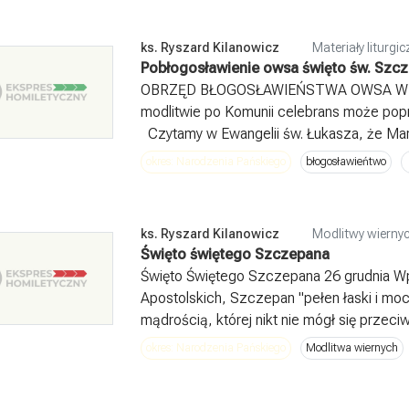
ks. Ryszard Kilanowicz
Materiały liturg
Pobłogosławienie owsa święto św. Szc
OBRZĘD BŁOGOSŁAWIEŃSTWA OWSA W 
modlitwie po Komunii celebrans może pop
Czytamy w Ewangelii św. Łukasza, że Maryj
okres: Narodzenia Pańskiego
błogosławieńtwo
ks. Ryszard Kilanowicz
Modlitwy wiernyc
Święto świętego Szczepana
Święto Świętego Szczepana 26 grudnia W
Apostolskich, Szczepan "pełen łaski i moc
mądrością, której nikt nie mógł się przeciw
okres: Narodzenia Pańskiego
Modlitwa wiernych