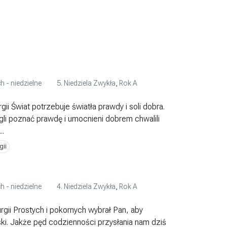
h - niedzielne
5. Niedziela Zwykła
,
Rok A
i Świat potrzebuje światła prawdy i soli dobra.
gli poznać prawdę i umocnieni dobrem chwalili
..
gii
h - niedzielne
4. Niedziela Zwykła
,
Rok A
gii Prostych i pokornych wybrał Pan, aby
ski. Jakże pęd codzienności przysłania nam dziś