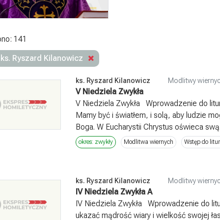
ono: 141
 ks. Ryszard Kilanowicz
ks. Ryszard Kilanowicz
Modlitwy wiernyc
V Niedziela Zwykła
V Niedziela Zwykła Wprowadzenie do liturgi
Mamy być i światłem, i solą, aby ludzie mo
Boga. W Eucharystii Chrystus oświeca swą.
okres: zwykły
Modlitwa wiernych
Wstęp do litur
ks. Ryszard Kilanowicz
Modlitwy wiernyc
IV Niedziela Zwykła A
IV Niedziela Zwykła Wprowadzenie do litur
ukazać mądrość wiary i wielkość swojej ła