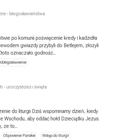
iczne - błogosławieństwa
itwie po komunii poświęcenie kredy i kadzidła
ewodem gwiazdy przybyli do Betlejem, złożyli
Złoto oznaczało godność...
obłogosławienie
h - uroczystości i święta
ie do liturgii Dziś wspominamy dzień, kiedy
 ze Wschodu, aby oddać hołd Dzieciątku Jezus.
 że to...
Objawienie Pańskie
Wstęp do liturgii