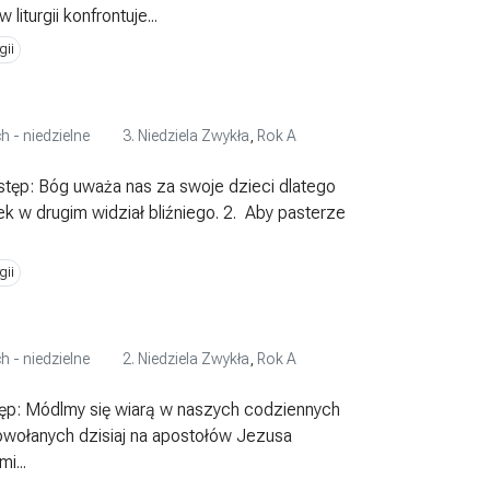
iturgii konfrontuje...
gii
h - niedzielne
3. Niedziela Zwykła
,
Rok A
stęp: Bóg uważa nas za swoje dzieci dlatego
k w drugim widział bliźniego. 2. Aby pasterze
gii
h - niedzielne
2. Niedziela Zwykła
,
Rok A
tęp: Módlmy się wiarą w naszych codziennych
wołanych dzisiaj na apostołów Jezusa
i...