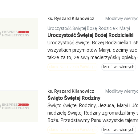
ks. Ryszard Kilanowicz
Modlitwy wiernyc
Uroczystość Świętej Bożej Rodzicielki Maryi
Uroczystość Świętej Bożej Rodzicielki
Uroczystość Świętej Bożej Rodzicielki 1 st
wszystkich przymiotów Maryi, czcimy szc
także za to, że swą macierzyńską opieką o
okres: Narodzenia Pańskiego
Modlitwa wiernych
ks. Ryszard Kilanowicz
Modlitwy wiernyc
Święto Świętej Rodziny
Święto świętej Rodziny, Jezusa, Maryi i J
niedzielę Świętej Rodziny zgromadziliśmy s
Boża. Przedstawmy Panu wszystkie tajemnic
okres: Narodzenia Pańskiego
Modlitwa wiernych