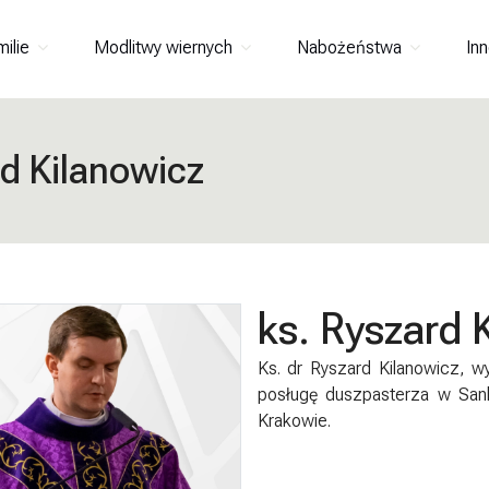
milie
Modlitwy wiernych
Nabożeństwa
Inn
rd Kilanowicz
ks. Ryszard 
Ks. dr Ryszard Kilanowicz, w
posługę duszpasterza w Sank
Krakowie.