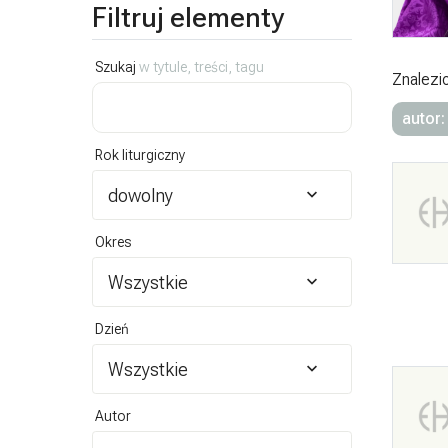
Filtruj elementy
Szukaj
w tytule, treści, tagu
Znalezi
autor:
Rok liturgiczny
dowolny
Okres
Wszystkie
Dzień
Wszystkie
Autor