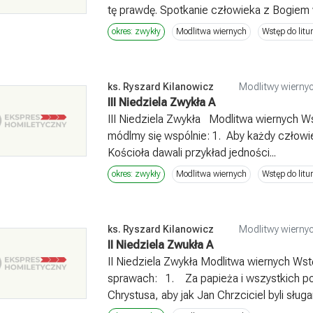
tę prawdę. Spotkanie człowieka z Bogiem w l
okres: zwykły
Modlitwa wiernych
Wstęp do litur
ks. Ryszard Kilanowicz
Modlitwy wiernyc
III Niedziela Zwykła A
III Niedziela Zwykła Modlitwa wiernych W
módlmy się wspólnie: 1. Aby każdy człowie
Kościoła dawali przykład jedności...
okres: zwykły
Modlitwa wiernych
Wstęp do litur
ks. Ryszard Kilanowicz
Modlitwy wiernyc
II Niedziela Zwukła A
II Niedziela Zwykła Modlitwa wiernych Ws
sprawach: 1. Za papieża i wszystkich po
Chrystusa, aby jak Jan Chrzciciel byli sługam