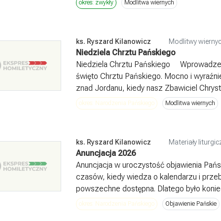
okres: zwykły
Modlitwa wiernych
ks. Ryszard Kilanowicz
Modlitwy wiernyc
Niedziela Chrztu Pańskiego
Niedziela Chrztu Pańskiego Wprowadzeni
święto Chrztu Pańskiego. Mocno i wyraźn
znad Jordanu, kiedy nasz Zbawiciel Chrystu
okres: Narodzenia Pańskiego
Modlitwa wiernych
ks. Ryszard Kilanowicz
Materiały liturgi
Anuncjacja 2026
Anuncjacja w uroczystość objawienia Pań
czasów, kiedy wiedza o kalendarzu i prze
powszechne dostępna. Dlatego było koniec
okres: Narodzenia Pańskiego
Objawienie Pańskie