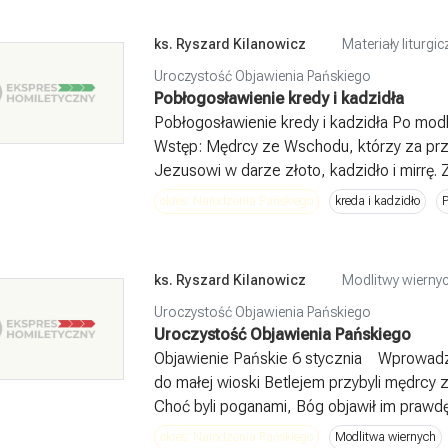
ks. Ryszard Kilanowicz
Materiały liturg
Uroczystość Objawienia Pańskiego
Pobłogosławienie kredy i kadzidła
Pobłogosławienie kredy i kadzidła Po modl
Wstęp: Mędrcy ze Wschodu, którzy za prz
Jezusowi w darze złoto, kadzidło i mirrę. 
okres: Narodzenia Pańskiego
kreda i kadzidło
P
ks. Ryszard Kilanowicz
Modlitwy wiernyc
Uroczystość Objawienia Pańskiego
Uroczystość Objawienia Pańskiego
Objawienie Pańskie 6 stycznia Wprowadzen
do małej wioski Betlejem przybyli mędrcy
Choć byli poganami, Bóg objawił im prawdę,
okres: Narodzenia Pańskiego
Modlitwa wiernych