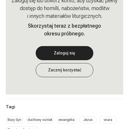
Zaloguj się lub utwórz konto, aby uzyskać pełny
dostęp do homilli, nabożeństw, modlitw
i innych materiałów liturgicznych.
Skorzystaj teraz z bezpłatnego
okresu próbnego.
Zaloguj się
Zacznij korzystać
Tagi
Boży Syn
duchowy wzrost
ewangelia
Jezus
wiara