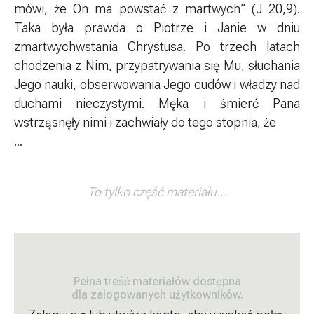
mówi, że On ma powstać z martwych” (J 20,9).
Taka była prawda o Piotrze i Janie w dniu
zmartwychwstania Chrystusa. Po trzech latach
chodzenia z Nim, przypatrywania się Mu, słuchania
Jego nauki, obserwowania Jego cudów i władzy nad
duchami nieczystymi. Męka i śmierć Pana
wstrząsnęły nimi i zachwiały do tego stopnia, że
...
To tylko część materiału...
Pełna treść materiałów dostępna
dla zalogowanych użytkowników.