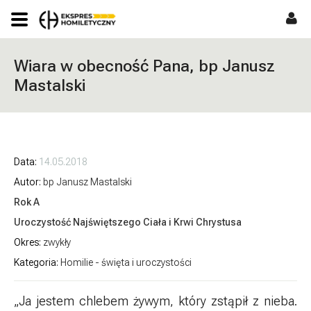
Wiara w obecność Pana, bp Janusz
Mastalski
Data
14.05.2018
Autor
bp Janusz Mastalski
Rok A
Uroczystość Najświętszego Ciała i Krwi Chrystusa
Okres
zwykły
Kategoria
Homilie - święta i uroczystości
„Ja jestem chlebem żywym, który zstąpił z nieba.