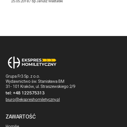
25.05.2018
bp Janusz Mastalski
Grupa Fr3 Sp. z o.o.
Wydawnictwo św. Stanisława BM
31- 101 Kraków, ul. Straszewskiego 2/9
tel:
+48 122575313
biuro@ekspreshomiletyczny.pl
ZAWARTOŚĆ
Homilie