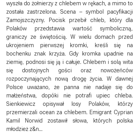
wyszła do żołnierzy z chlebem w rękach, a mimo to
została zastrzelona. Scena – symbol pacyfikacji
Zamojszczyzny. Pocisk przebił chleb, który dla
Polaków przedstawia wartość symboliczną,
graniczy ze świętością. W wielu domach przed
ukrojeniem pierwszej kromki, kreśli się na
bochenku znak krzyża. Gdy kromka upadnie na
ziemię, podnosi się ją i całuje. Chlebem i solą wita
się dostojnych gości oraz nowożeńców
rozpoczynających nową drogę życia. W dawnej
Polsce uważano, że panna nie nadaje się do
małżeństwa, dopóki nie potrafi upiec chleba.
Sienkiewicz opisywał losy Polaków, którzy
przemierzali ocean za chlebem. Emigrant Cyprian
Kamil Norwid zostawił słowa, których polska
młodzież z&n...