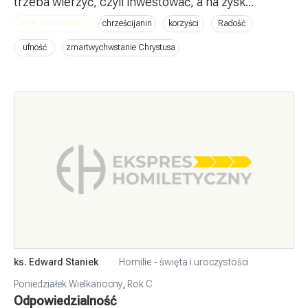
trzeba wierzyć, czyli inwestować, a na zysk...
okres: Wielkanocny
chrześcijanin
korzyści
Radość
ufność
zmartwychwstanie Chrystusa
ks. Edward Staniek
Homilie - święta i uroczystości
Poniedziałek Wielkanocny
,
Rok C
Odpowiedzialność