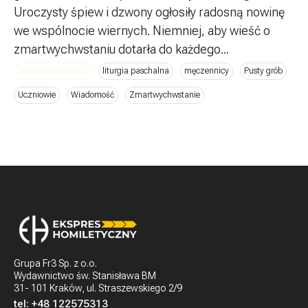
Uroczysty śpiew i dzwony ogłosiły radosną nowinę
we wspólnocie wiernych. Niemniej, aby wieść o
zmartwychwstaniu dotarła do każdego...
okres: Wielkanocny
liturgia paschalna
męczennicy
Pusty grób
Uczniowie
Wiadomość
Zmartwychwstanie
Grupa Fr3 Sp. z o.o.
Wydawnictwo św. Stanisława BM
31- 101 Kraków, ul. Straszewskiego 2/9
tel:
+48 122575313