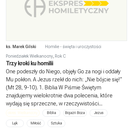
ks. Marek Gilski
Homilie - święta i uroczystości
Poniedziałek Wielkanocny
,
Rok C
Trzy kroki ku homilii
One podeszły do Niego, objęły Go za nogi i oddały
Mu pokłon. A Jezus rzekł do nich: „Nie bójcie się!”
(Mt 28, 9-10). 1. Biblia W Piśmie Świętym
znajdujemy wielokrotnie dwa polecenia, które
wydają się sprzeczne, w rzeczywistości...
okres: Wielkanocny
Biblia
Bojaźń Boża
Jezus
Lęk
Miłość
Sztuka