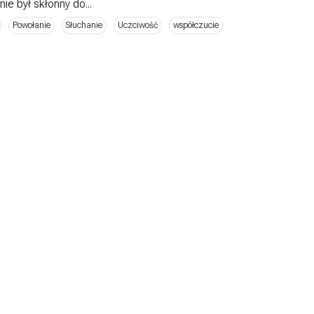
ie był skłonny do...
Powołanie
Słuchanie
Uczciwość
współczucie