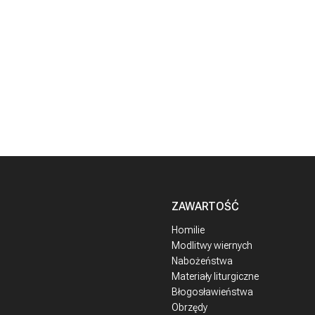
ZAWARTOŚĆ
Homilie
Modlitwy wiernych
Nabożeństwa
Materiały liturgiczne
Błogosławieństwa
Obrzędy