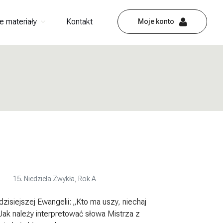
e materiały
Kontakt
Moje konto
15. Niedziela Zwykła
,
Rok A
isiejszej Ewangelii: „Kto ma uszy, niechaj
Jak należy interpretować słowa Mistrza z