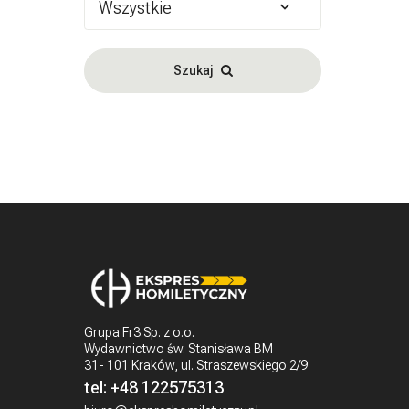
Wszystkie
Szukaj
Grupa Fr3 Sp. z o.o.
Wydawnictwo św. Stanisława BM
31- 101 Kraków, ul. Straszewskiego 2/9
tel:
+48 122575313