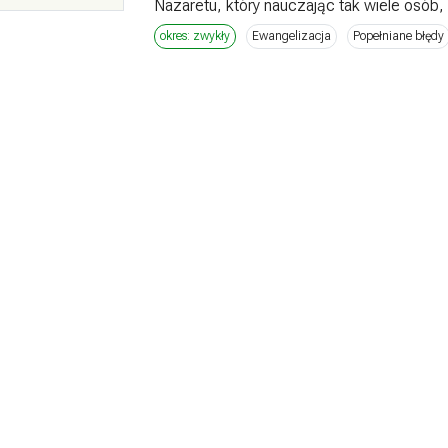
Nazaretu, który nauczając tak wiele osób, n
okres: zwykły
Ewangelizacja
Popełniane błędy