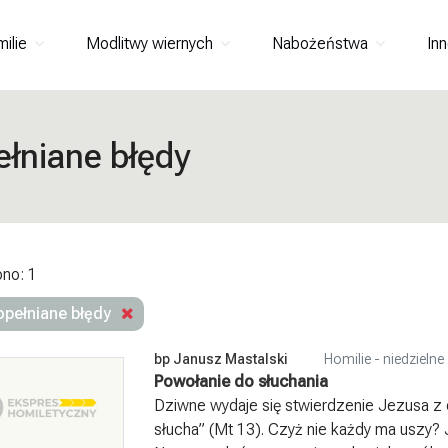
milie
Modlitwy wiernych
Nabożeństwa
Inn
ełniane błędy
ono: 1
opełniane błędy
bp Janusz Mastalski
Homilie - niedzielne
Powołanie do słuchania
Dziwne wydaje się stwierdzenie Jezusa z dz
słucha” (Mt 13). Czyż nie każdy ma uszy? 